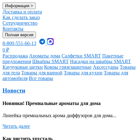
Информация
>
Доставка и оплата
Как сделать заказ
Сотрудничество
Контакты
Полная версия
8-800-551-66-13
0
₽
Распродажа
Ароматы дома
Салфетки SMART
Пакетные
предложения
Швабры SMART
Насадки на швабры SMART
Каучуковые щетки
Ковры грязезащитные
Аксессуары
Товары
для тела
Товары для ванной
Товары для кухни
Товары для
автомобиля
Все товары
Новости
Новинки! Премиальные ароматы для дома
Линейка премиальных арома диффузоров для дома...
Читать далее
Как чистить хрусталь