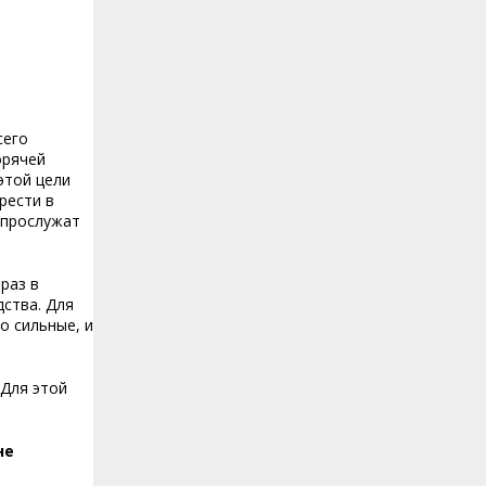
сего
орячей
этой цели
рести в
 прослужат
раз в
ства. Для
о сильные, и
 Для этой
не