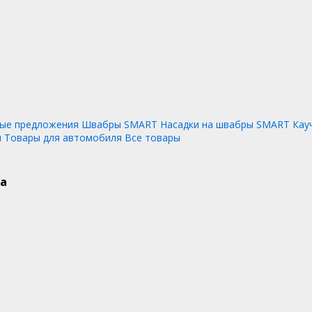
ые предложения
Швабры SMART
Насадки на швабры SMART
Кау
и
Товары для автомобиля
Все товары
а