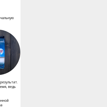
ачальную
результат.
емя, ведь
онной
на