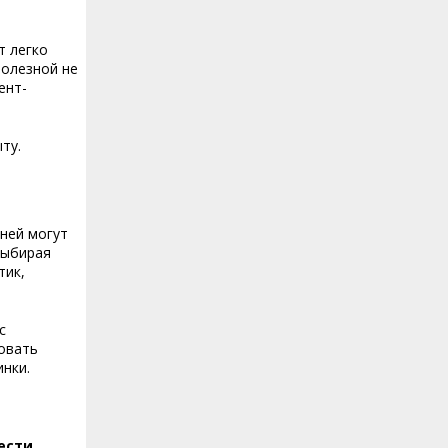
т легко
полезной не
ент-
ту.
 ней могут
Выбирая
тик,
с
зовать
инки.
ести