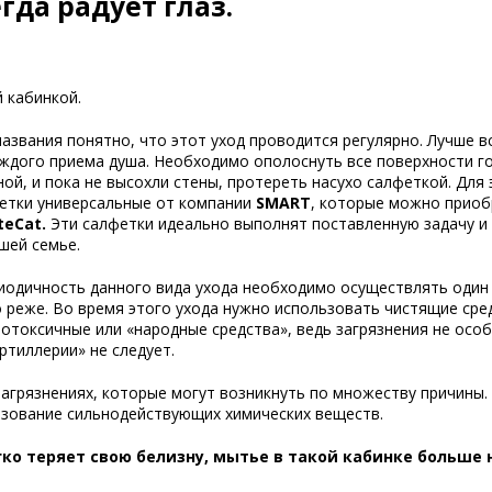
гда радует глаз.
 кабинкой.
названия понятно, что этот уход проводится регулярно. Лучше в
аждого приема душа. Необходимо ополоснуть все поверхности г
ной, и пока не высохли стены, протереть насухо салфеткой. Для 
етки универсальные от компании
SMART
, которые можно приоб
teCat
.
Эти салфетки идеально выполнят поставленную задачу и
шей семье.
риодичность данного вида ухода необходимо осуществлять один 
 реже. Во время этого ухода нужно использовать чистящие сред
отоксичные или «народные средства», ведь загрязнения не особ
ртиллерии» не следует.
загрязнениях, которые могут возникнуть по множеству причины.
ьзование сильнодействующих химических веществ.
гко теряет свою белизну, мытье в такой кабинке больше 