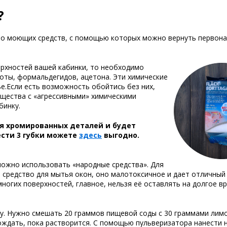
?
во моющих средств, с помощью которых можно вернуть первон
ерхностей вашей кабинки, то необходимо
лоты, формальдегидов, ацетона. Эти химические
е.Если есть возможность обойтись без них,
вещества с «агрессивными» химическими
бинку.
я хромированных деталей и будет
сти 3 губки можете
здесь
выгодно.
можно использовать «народные средства». Для
 средство для мытья окон, оно малотоксичное и дает отличный 
ногих поверхностей, главное, нельзя её оставлять на долгое вр
у. Нужно смешать 20 граммов пищевой соды с 30 граммами лим
ождать, пока растворится. С помощью пульверизатора нанести 