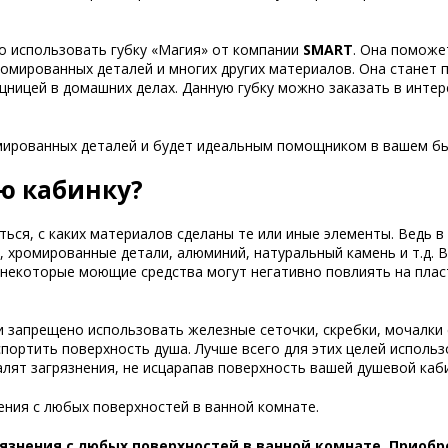
о использовать губку «Магия» от компании
SMART
. Она поможе
хромированных деталей и многих других материалов. Она станет 
щницей в домашних делах. Данную губку можно заказать в интер
мированных деталей и будет идеальным помощником в вашем бы
ю кабинку?
ься, с каких материалов сделаны те или иные элементы. Ведь в
о, хромированные детали, алюминий, натуральный камень и т.д. 
 некоторые моющие средства могут негативно повлиять на плас
и запрещено использовать железные сеточки, скребки, мочалки 
спортить поверхность душа. Лучше всего для этих целей исполь
далят загрязнения, не исцарапав поверхность вашей душевой каб
язнения с любых поверхностей в ванной комнате. Приобр