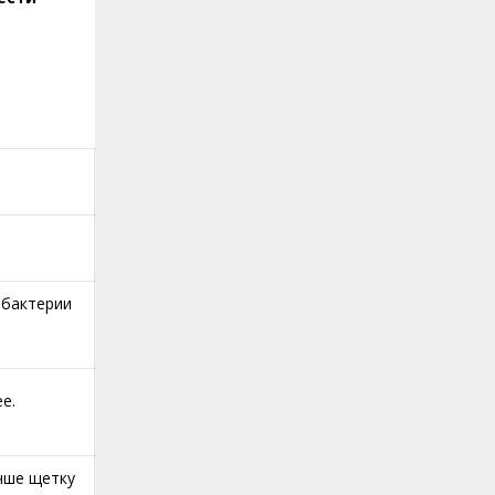
 бактерии
е.
чше щетку