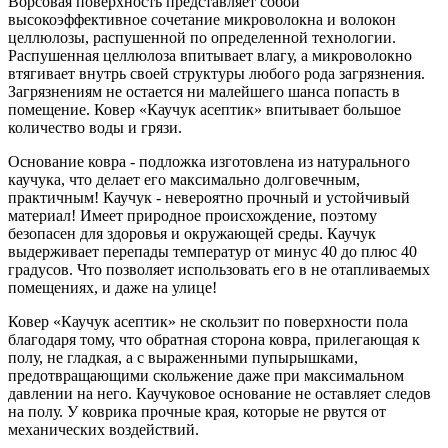
Ворсовая поверхность представляет собой
высокоэффективное сочетание микроволокна и волокон
целлюлозы, распушенной по определенной технологии.
Распушенная целлюлоза впитывает влагу, а микроволокно
втягивает внутрь своей структуры любого рода загрязнения.
Загрязнениям не остается ни малейшего шанса попасть в
помещение. Ковер «Каучук асептик» впитывает большое
количество воды и грязи.
Основание ковра - подложка изготовлена из натурального
каучука, что делает его максимально долговечным,
практичным! Каучук - невероятно прочный и устойчивый
материал! Имеет природное происхождение, поэтому
безопасен для здоровья и окружающей среды. Каучук
выдерживает перепады температур от минус 40 до плюс 40
градусов. Что позволяет использовать его в не отапливаемых
помещениях, и даже на улице!
Ковер «Каучук асептик» не скользит по поверхности пола
благодаря тому, что обратная сторона ковра, прилегающая к
полу, не гладкая, а с выраженными пупырышками,
предотвращающими скольжение даже при максимальном
давлении на него. Каучуковое основание не оставляет следов
на полу. У коврика прочные края, которые не рвутся от
механических воздействий.