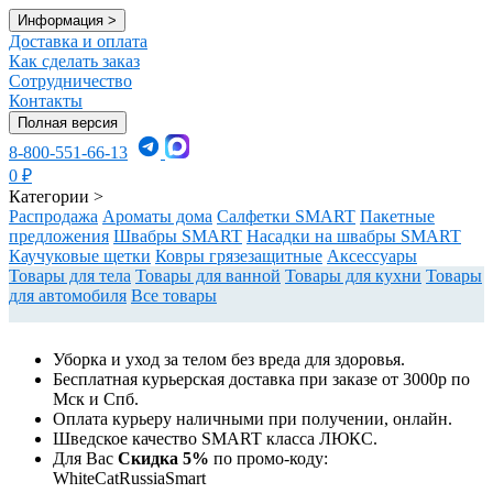
Информация
>
Доставка и оплата
Как сделать заказ
Сотрудничество
Контакты
Полная версия
8-800-551-66-13
0
₽
Категории
>
Распродажа
Ароматы дома
Салфетки SMART
Пакетные
предложения
Швабры SMART
Насадки на швабры SMART
Каучуковые щетки
Ковры грязезащитные
Аксессуары
Товары для тела
Товары для ванной
Товары для кухни
Товары
для автомобиля
Все товары
Уборка и уход за телом без вреда для здоровья.
Бесплатная курьерская доставка при заказе от 3000р по
Мск и Спб.
Оплата курьеру наличными при получении, онлайн.
Шведское качество SMART класса ЛЮКС.
Для Вас
Cкидка 5%
по промо-коду:
WhiteCatRussiaSmart