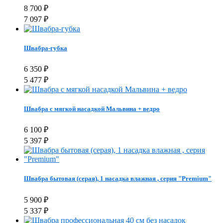
8 700
₽
7 097
₽
Швабра-губка
6 350
₽
5 477
₽
Швабра с мягкой насадкой Мальвина + ведро
6 100
₽
5 397
₽
Швабра бытовая (серая), 1 насадка влажная , серия "Premium"
5 900
₽
5 337
₽