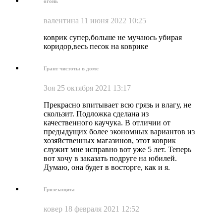
огонь
валентина
11 июня 2022 10:25
коврик супер,больше не мучаюсь убирая
коридор,весь песок на коврике
Грант чистоты в доме
Зоя
25 октября 2021 13:17
Прекрасно впитывает всю грязь и влагу, не
скользит. Подложка сделана из
качественного каучука. В отличии от
предыдущих более экономных вариантов из
хозяйственных магазинов, этот коврик
служит мне исправно вот уже 5 лет. Теперь
вот хочу в заказать подруге на юбилей.
Думаю, она будет в восторге, как и я.
Грязезащита
ковер
18 февраля 2021 12:52