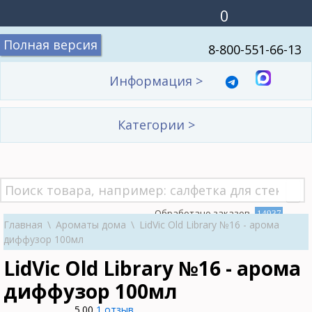
0
Полная версия
8-800-551-66-13
Информация
>
Категории
>
Обработано заказов
14937
Главная
\
Ароматы дома
\
LidVic Old Library №16 - арома
диффузор 100мл
LidVic Old Library №16 - арома
диффузор 100мл
5.00
1 отзыв