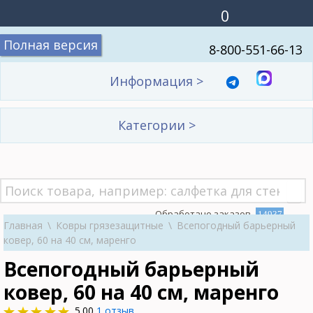
0
Полная версия
8-800-551-66-13
Информация
>
Категории
>
Обработано заказов
14937
Главная
\
Ковры грязезащитные
\
Всепогодный барьерный
ковер, 60 на 40 см, маренго
Всепогодный барьерный
ковер, 60 на 40 см, маренго
5.00
1 отзыв