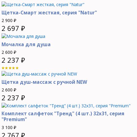
Щетка-Смарт жесткая, серия "Natur"
2 900
₽
2 697
₽
Мочалка для душа
2 600
₽
2 237
₽
Щетка душ-массаж с ручной NEW
2 600
₽
2 237
₽
Комплект салфеток "Тренд" (4 шт.) 32х31, серия
"Premium"
3 100
₽
2 767
₽