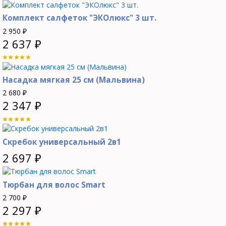
Комплект салфеток "ЭКОлюкс" 3 шт.
2 950
₽
2 637
₽
Насадка мягкая 25 см (Мальвина)
2 680
₽
2 347
₽
Скребок универсальный 2в1
2 697
₽
Тюрбан для волос Smart
2 700
₽
2 297
₽