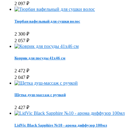
2 097
₽
Тюрбан вафельный для сушки волос
2 300
₽
2 057
₽
Коврик для посуды 41х46 см
2 472
₽
2 047
₽
Щетка душ-массаж с ручкой
2 427
₽
LidVic Black Sapphire №10 - арома диффузор 100мл