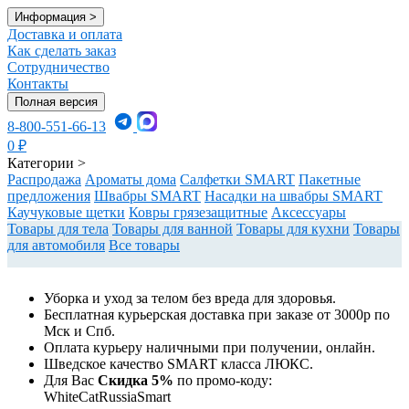
Информация
>
Доставка и оплата
Как сделать заказ
Сотрудничество
Контакты
Полная версия
8-800-551-66-13
0
₽
Категории
>
Распродажа
Ароматы дома
Салфетки SMART
Пакетные
предложения
Швабры SMART
Насадки на швабры SMART
Каучуковые щетки
Ковры грязезащитные
Аксессуары
Товары для тела
Товары для ванной
Товары для кухни
Товары
для автомобиля
Все товары
Уборка и уход за телом без вреда для здоровья.
Бесплатная курьерская доставка при заказе от 3000р по
Мск и Спб.
Оплата курьеру наличными при получении, онлайн.
Шведское качество SMART класса ЛЮКС.
Для Вас
Cкидка 5%
по промо-коду:
WhiteCatRussiaSmart