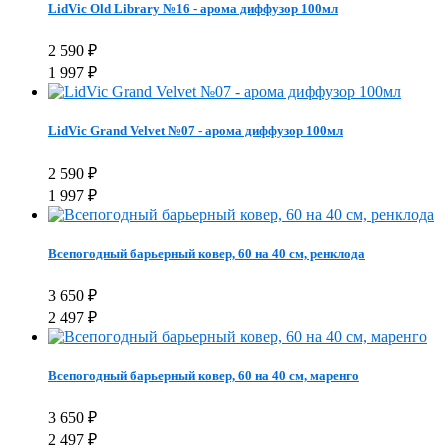
LidVic Old Library №16 - арома диффузор 100мл
2 590
₽
1 997
₽
LidVic Grand Velvet №07 - арома диффузор 100мл
2 590
₽
1 997
₽
Всепогодный барьерный ковер, 60 на 40 см, ренклода
3 650
₽
2 497
₽
Всепогодный барьерный ковер, 60 на 40 см, маренго
3 650
₽
2 497
₽